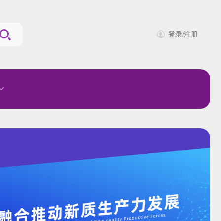
登录/注册
力
力
文化
来
来
思想