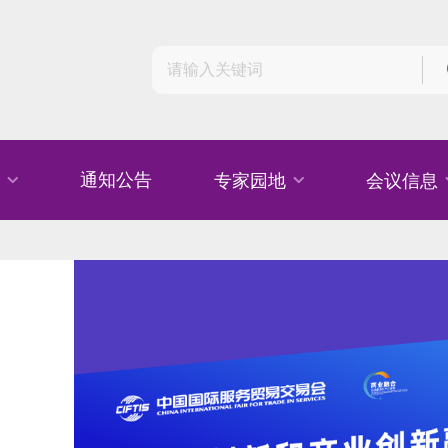
通知公告
专家园地
会议信息
融交叉之
融交叉之
推广数学
创新质未
创新质未
传播数学